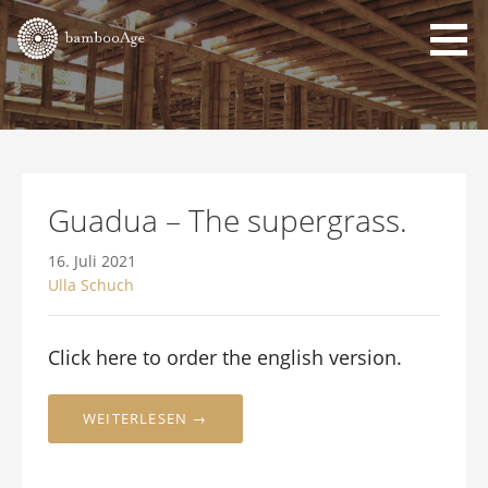
Zum
Inhalt
springen
bamboo-
Das
age.com
Bambuszeitalter
hat begonnen!
Guadua – The supergrass.
16. Juli 2021
Ulla Schuch
Click here to order the english version.
WEITERLESEN →